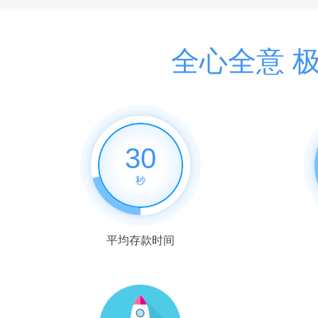
全心全意 
30
秒
平均存款时间