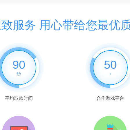
极致服务 用心带给您最优
90
50
秒
+
平均取款时间
合作游戏平台