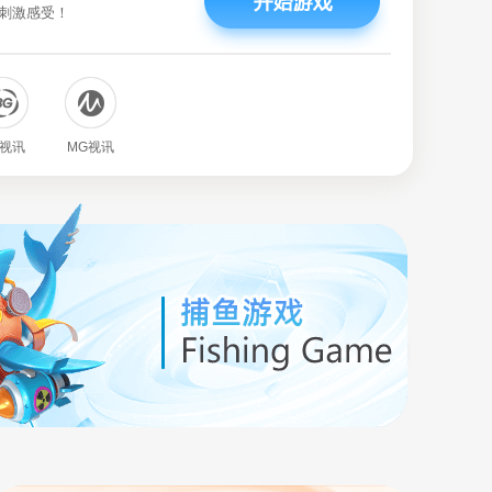
刺激感受！
G视讯
MG视讯