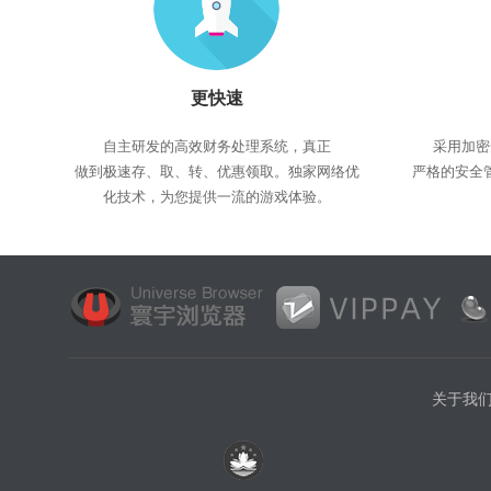
更快速
自主研发的高效财务处理系统，真正
采用加密
做到极速存、取、转、优惠领取。独家网络优
严格的安全
化技术，为您提供一流的游戏体验。
关于我