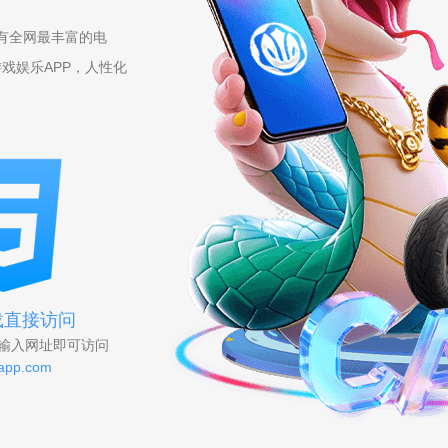
，有全网最丰富的电
戏娱乐APP，人性化
载直接访问
输入网址即可访问
app.com