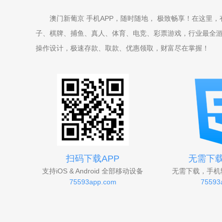
澳门新葡京 手机APP，随时随地， 极致畅享！在这里
子、棋牌、捕鱼、真人、体育、电竞、彩票游戏，行业最全游
操作设计，极速存款、取款、优惠领取，财富尽在掌握！
扫码下载APP
无需下
支持iOS & Android 全部移动设备
无需下载，手机
75593app.com
75593