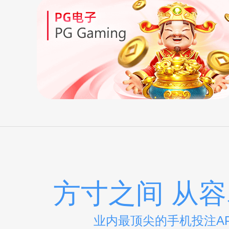
方寸之间 从
业内最顶尖的手机投注A