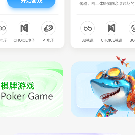
传输。网上体验如同亲临赌场的
9电子
CHOICE电子
PT电子
BB视讯
CHOICE视讯
B