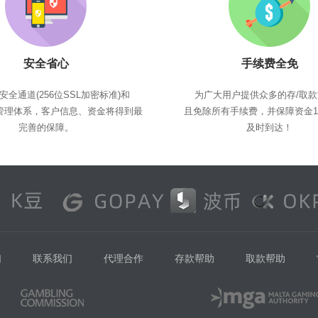
安全省心
手续费全免
安全通道(256位SSL加密标准)和
为广大用户提供众多的存/取
管理体系，客户信息、资金将得到最
且免除所有手续费，并保障资金1
完善的保障。
及时到达！
们
联系我们
代理合作
存款帮助
取款帮助