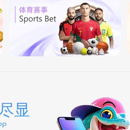
容尽显
PP